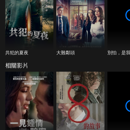
共犯的夏夜
大難鄰頭
別怕，是
相關影片