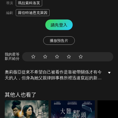
瑪拉索科洛芙
導演
羅伯特迪恩克萊因
編劇
請先登入
播放預告片
我的星等
影片給分
奧莉薇亞從來不希望自己被看作是靠裙帶關係才有今
天的人，但身為她父親律師事務所裡迅速竄起的新
秀，外界對她的印象卻正好相反。她一心想證明自身
價值，這時她認識了強納森羅斯菲爾德。
其他人也看了