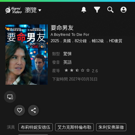
Hami Video
瀏覽
要命男友
A Boyfriend To Die For
2025．美國．82分鐘 ．
輔12級
．HD畫質
驚悚
類型
英語
發音
2.6
星等
下架時間 2027年03月31日
演員
布莉特妮安德伍
艾力克斯特倫布勒
朱利安弗萊徹