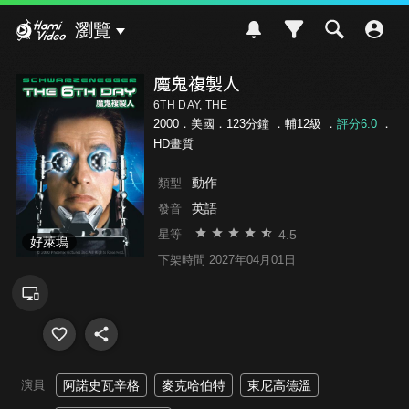
Hami Video
瀏覽
魔鬼複製人
6TH DAY, THE
2000．美國．123分鐘 ．
輔12級
．
評分6.0
．
HD畫質
動作
類型
英語
發音
4.5
星等
好萊塢
下架時間 2027年04月01日
演員
阿諾史瓦辛格
麥克哈伯特
東尼高德溫