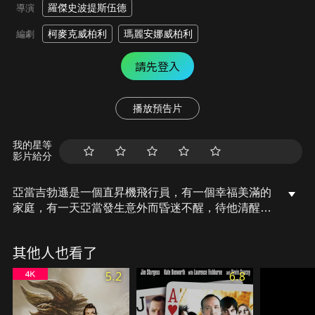
羅傑史波提斯伍德
導演
柯麥克威柏利
瑪麗安娜威柏利
編劇
請先登入
播放預告片
我的星等
影片給分
亞當吉勃遜是一個直昇機飛行員，有一個幸福美滿的
家庭，有一天亞當發生意外而昏迷不醒，待他清醒痊
癒回家時卻發現一個和他一模一樣的另一個亞當已經
取代了他，剎那間他失去了自己的家庭和身份，原來
其他人也看了
有人違法複製人類，亞當可以追查出幕後的真相與陰
謀，爭回自己的生活和家庭嗎？
5.2
6.8