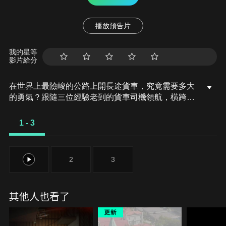
播放預告片
我的星等
影片給分
在世界上最險峻的公路上開長途貨車，究竟需要多大
的勇氣？跟隨三位經驗老到的貨車司機領航，橫跨中
國與印度，親身體驗長途運輸的艱辛與壓力。他們承
載著民生必需品，面對疲勞與極端氣候也不曾退縮。
1 - 3
他們的故事是關於責任、勇氣與意志，也讓我們重新
理解「一條路」背後所連結的人與生活。在新疆，郭
全與妻子同行穿越古絲路，挑戰高海拔險路。印度女
1
2
3
貨車司機約吉塔則獨自載運麵粉，頂著44度高溫前往
炎熱城鎮，打破性別刻板印象。
其他人也看了