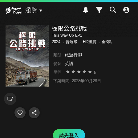
Hami Video
瀏覽
極限公路挑戰
This Way Up EP1
2024 ．
普遍級
．HD畫質 ．全3集
旅遊行腳
類型
英語
發音
5
星等
下架時間
2028年09月28日
請先登入