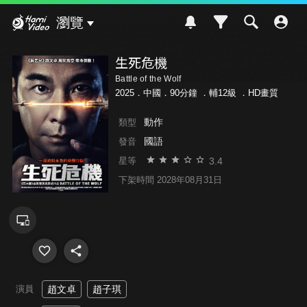
Hami Video
瀏覽
生死危機
Battle of the Wolf
2025．中國．90分鐘 ．
輔12級
．HD畫質
動作
類型
國語
發音
3.4
星等
下架時間 2028年08月31日
演員
趙文卓
趙子琪