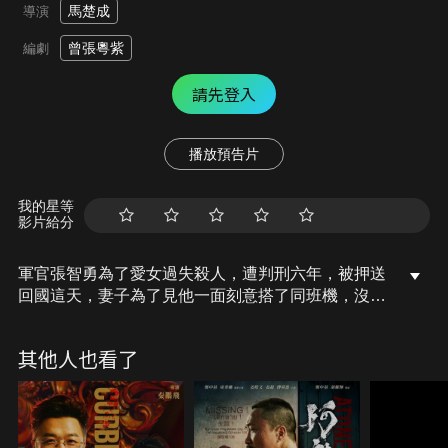
馬楚成
導演
曾張粵紫
編劇
請先登入
播放預告片
我的星等
影片給分
軍官張智勇為了愛女過失殺人，遭判刑六年，被押送
回國這天，妻子為了見他一面刻意搭了同班機，沒想
到兩人久別重逢竟遇上恐怖份子劫機，好不容易以為
順利制服歹徒，殊不知機上已被放置三顆定時炸彈，
其他人也看了
其中一顆甚至綁在張妻身上，一旦拆下炸彈就會引
爆…眼見一眾乘客與家人同處萬呎高空中，他該如何
抉擇？