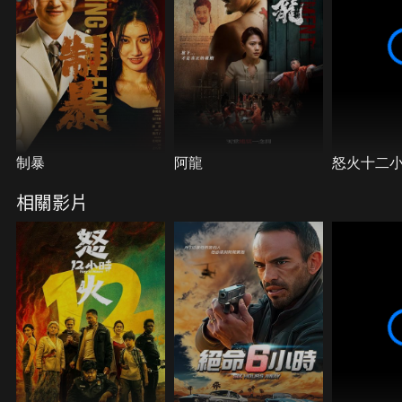
制暴
阿龍
怒火十二
相關影片