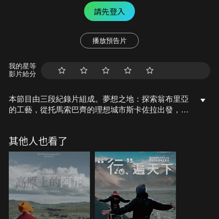
請先登入
播放預告片
我的星等
影片給分
本節目由三段紀錄片組成。夢想之地：探索翁布里亞
的工藝，從托馬索巴齊的理想城市斯卡佐拉出發，穿
越帕尼卡勒的薄紗刺繡藝術，到德魯塔的陶瓷技藝和
梅勒佐的栗樹木雕，最後是貝瓦尼亞歷史悠久的螺旋
其他人也看了
蠟燭製作。工匠們將夢想化為現實，讓豐富的文化遺
產永存。智慧之手：我們探索馬奇地區最著名和最具
特色的幾項手工藝，歐菲達小鎮的棒槌蕾絲是典型的
蕾絲製作，使用線軸纏繞線的古老刺繡技術；卡斯特
費達多的手風琴工藝；雷卡納蒂的菸斗工藝；法布里
亞諾的造紙工藝；最後是烏比諾的書籍修復學校，年
輕學子正學習如何修復保存古代文字。製琴師之樂
音：克雷莫納被認為是小提琴製作傳統工藝的世界之