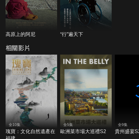
都，被聯合國教科文組織列為人類非物質遺產。製作
小提琴的珍貴木材來自菲耶姆山谷，這裡擁有雲杉與
其他典型的混和物種。共振木的加工與製琴師的巧手
將木材成為樂器，將菲耶姆山谷的森林帶到世界各地
舞台。
高原上的阿尼
“行”遍天下
相關影片
全10集
全5集
全9集
瑰寶：文化自然遺產在
歐洲菜市場大巡禮S2
貴州盛宴S
福建