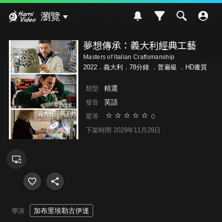
Hami Video
瀏覽
夢想傳承：義大利經典工藝
Masters of Italian Craftsmanship
2022．義大利．78分鐘 ．
普遍級
．HD畫質
精選
類型
英語
發音
0
星等
下架時間 2029年11月29日
加布里埃勒古伊達
導演