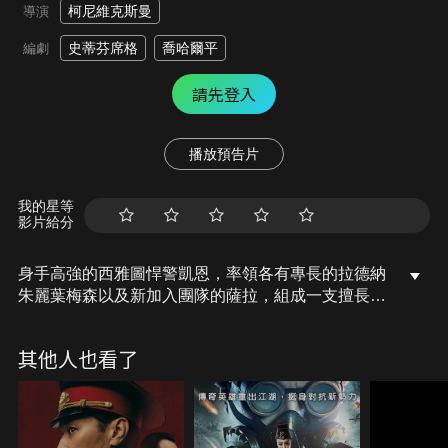
柯尼維克斯曼
導演
史蒂芬席格
喬哈爾平
編劇
請先登入
播放預告片
我的星等
影片給分
身手高強的西雅圖悍警凱恩，率領各有專長的拉德納
朱麗葉梅森以及新加入團隊的薩拉，組成一支擅長臥
底滲透打擊犯罪的專案小組，掃蕩各種危害治安的社
會毒瘤…
其他人也看了