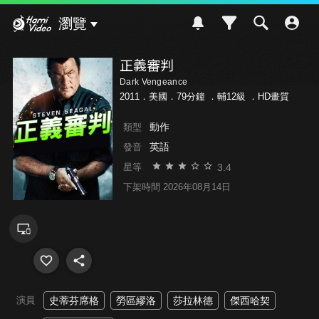
Hami Video
瀏覽
正義審判
Dark Vengeance
2011．美國．79分鐘 ．
輔12級
．HD畫質
動作
類型
英語
發音
3.4
星等
下架時間 2026年08月14日
演員
史蒂芬席格
勞區繆洛
莎拉林德
傑西哈契