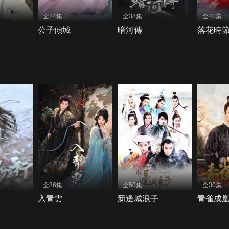
全24集
全38集
全40集
公子傾城
暗河傳
落花時
全36集
全50集
全30集
入青雲
新邊城浪子
青雀成