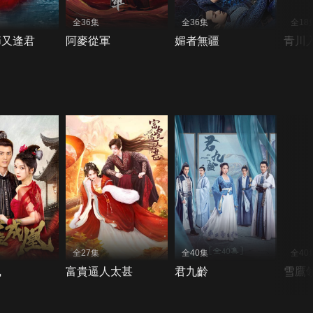
全36集
全36集
全18
節又逢君
阿麥從軍
媚者無疆
青川
全27集
全40集
全40
凰
富貴逼人太甚
君九齡
雪鷹