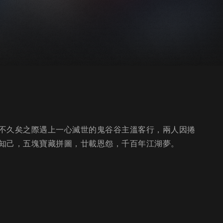
不久矣之際遇上一心滅世的鬼谷谷主溫客行，兩人因捲
知己，五塊寶藏拼圖，廿載恩怨，千百年江湖夢。