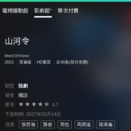
電視運動館
影劇館⁺
單次付費
山河令
Word Of Honor
2021 ．
普遍級
．HD畫質 ．全36集(部分免費)
類型
陸劇
發音
國語
星等
4.7
下架時間
2027年03月14日
演員
張哲瀚
龔俊
周也
馬聞遠
孫浠倫