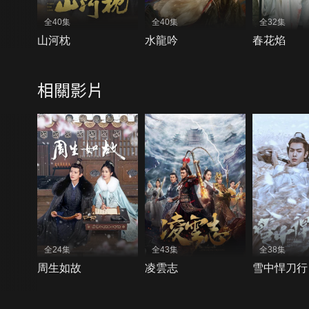
全40集
全40集
全32集
山河枕
水龍吟
春花焰
相關影片
全24集
全43集
全38集
周生如故
凌雲志
雪中悍刀行