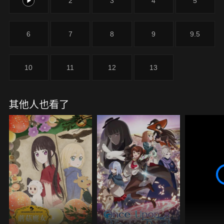
1
2
3
4
5
6
7
8
9
9.5
10
11
12
13
其他人也看了