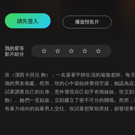
請先登入
播放預告片
我的星等
影片給分
玫（潔西卡貝兒 飾），一名過著平靜生活的瑜珈老師。每
珈的男友相處。然而，玫的心中卻始終覺得空虛，她認為這
試著調查自己的出身，意外發現自己似乎有個妹妹。玫立刻
飾）。她們一見如故，立刻建立了密不可分的關係。然而，
有暴力傾向的凶暴男人交往。玫試著想幫助席娃，卻發現事