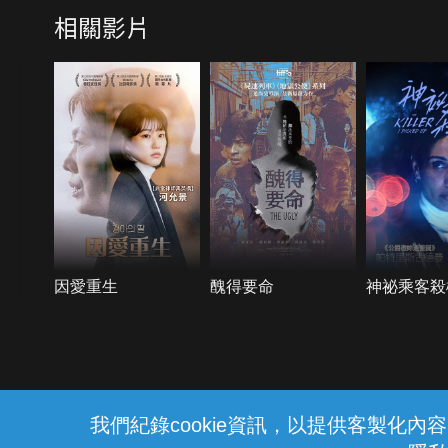
相關影片
因愛重生
醜得要命
神祕乘客殺
{{notifyMsg}}
我們紀錄cookie資訊，以提供客製化