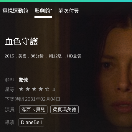
電視運動館
影劇館⁺
單次付費
血色守護
2015．美國．88分鐘 ．
輔12級
．HD畫質
類型
驚悚
星等
4
下架時間 2031年02月04日
演員
潔西卡貝兒
柔夏瑪美德
導演
DianeBell