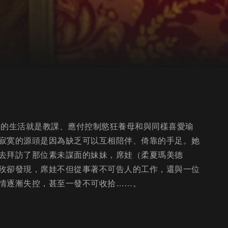
天的生活就是教課、應付控制慾狂養母和與同樣喜愛瑜
寂寞的源頭是因為缺乏可以互相陪伴、倚靠的手足。她
去拜訪了那位素未謀面的妹妹，席娃（柔夏瑪美德
玫卻發現，席娃不但從事著不可告人的工作，還與一位
情逐漸失控，甚至一發不可收拾……。