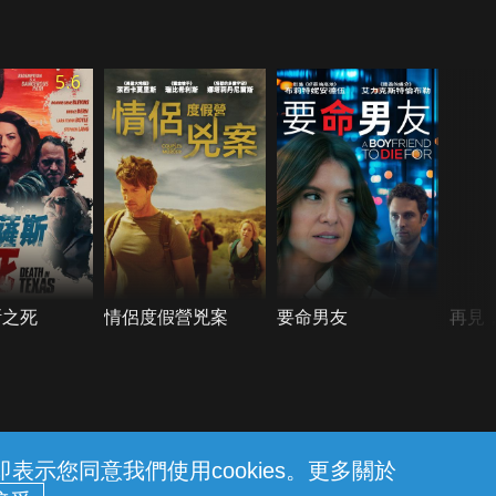
5.6
斯之死
情侶度假營兇案
要命男友
再見
示您同意我們使用cookies。更多關於