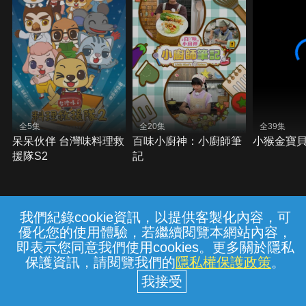
全5集
全20集
全39集
呆呆伙伴 台灣味料理救
百味小廚神：小廚師筆
小猴金寶貝
援隊S2
記
我們紀錄cookie資訊，以提供客製化內容，可
{{notifyMsg}}
優化您的使用體驗，若繼續閱覽本網站內容，
常見問題
線上客服
服務條款
隱私權保護
即表示您同意我們使用cookies。更多關於隱私
保護資訊，請閱覽我們的
隱私權保護政策
。
中華電信股份有限公司個人家庭分公司
(統一編號：96979949) © 2026