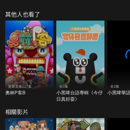
其他人也看了
更新至第127集
全3集
全2集
奧林P客B
小黑啤台語專輯《今仔
小黑啤華
日真好耍》
相關影片