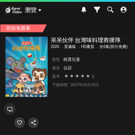
Hami Video
瀏覽
部份免費看
呆呆伙伴 台灣味料理救援隊
2020 ．
普遍級
．HD畫質 ．全6集(部分免費)
精選兒童
類型
台語
發音
5
星等
下架時間
2027年03月25日