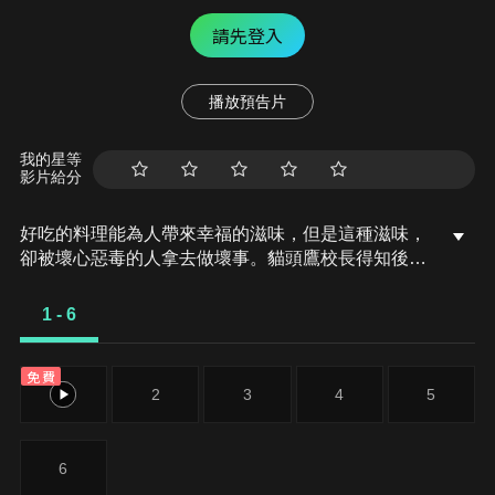
請先登入
播放預告片
我的星等
影片給分
好吃的料理能為人帶來幸福的滋味，但是這種滋味，
卻被壞心惡毒的人拿去做壞事。貓頭鷹校長得知後，
就成立一支「料理救援隊」，隊員有：小狗阿光、貓
咪阿月、兔子小草、綿羊小雪。他們的任務就是保護
1 - 6
在地的美食文化。
免費
1
2
3
4
5
6