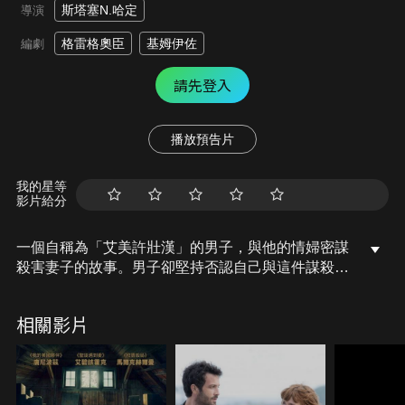
斯塔塞N.哈定
導演
格雷格奧臣
基姆伊佐
編劇
請先登入
播放預告片
我的星等
影片給分
一個自稱為「艾美許壯漢」的男子，與他的情婦密謀
殺害妻子的故事。男子卻堅持否認自己與這件謀殺案
有關。這個案件震撼了整個保守的艾美許社區。
相關影片