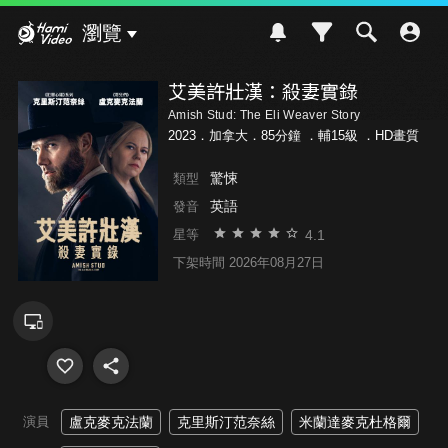
Hami Video
瀏覽
艾美許壯漢：殺妻實錄
Amish Stud: The Eli Weaver Story
2023．加拿大．85分鐘 ．
輔15級
．HD畫質
驚悚
類型
英語
發音
4.1
星等
下架時間 2026年08月27日
演員
盧克麥克法蘭
克里斯汀范奈絲
米蘭達麥克杜格爾