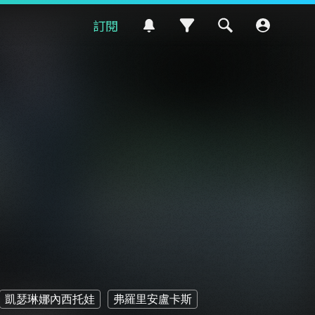
訂閱
凱瑟琳娜內西托娃
弗羅里安盧卡斯