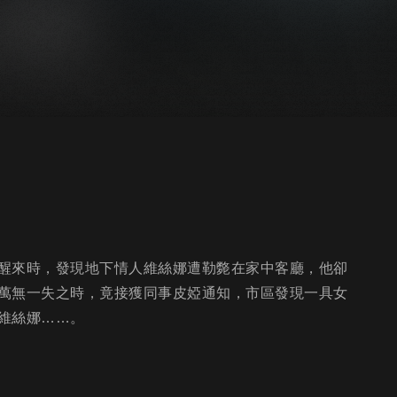
醒來時，發現地下情人維絲娜遭勒斃在家中客廳，他卻
萬無一失之時，竟接獲同事皮婭通知，市區發現一具女
維絲娜……。