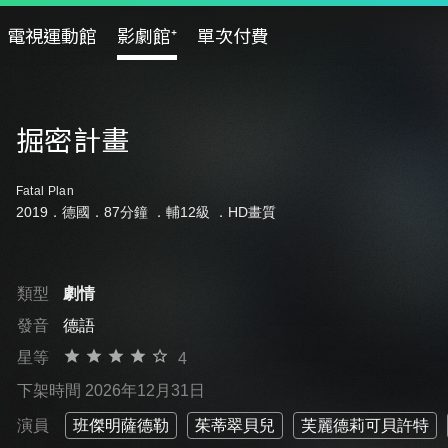
電視運動館
影劇館⁺
單次付費
掘密計畫
Fatal Plan
2019．德國．87分鐘 ．
輔12級
．HD畫質
類型
劇情
發音
德語
星等
4
下架時間 2026年12月31日
演員
班傑明薩德勒
茱蒂翠貝兒
芙麗德莉可貝許特