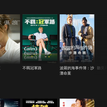
痕
不羈冠軍路
波羅的海事件簿：沙
聽見
灘命案