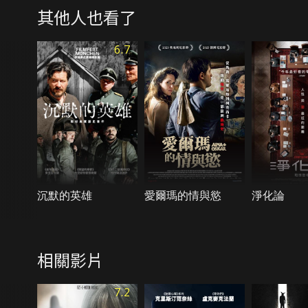
其他人也看了
6.7
沉默的英雄
愛爾瑪的情與慾
淨化論
相關影片
7.2