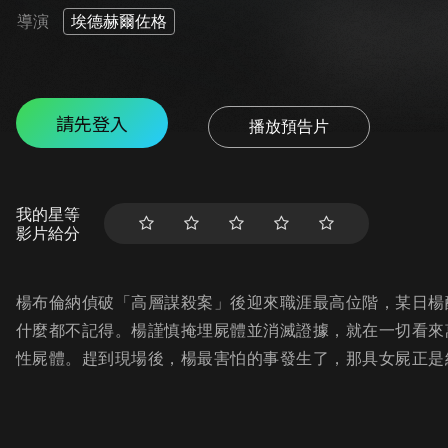
導演
埃德赫爾佐格
請先登入
播放預告片
我的星等
影片給分
楊布倫納偵破「高層謀殺案」後迎來職涯最高位階，某日楊
什麼都不記得。楊謹慎掩埋屍體並消滅證據，就在一切看來
性屍體。趕到現場後，楊最害怕的事發生了，那具女屍正是