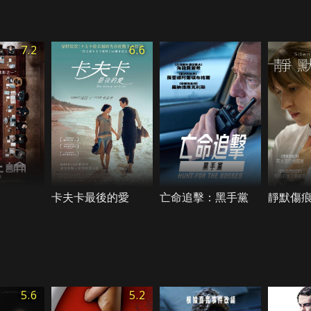
7.2
6.6
卡夫卡最後的愛
亡命追擊：黑手黨
靜默傷
5.6
5.2