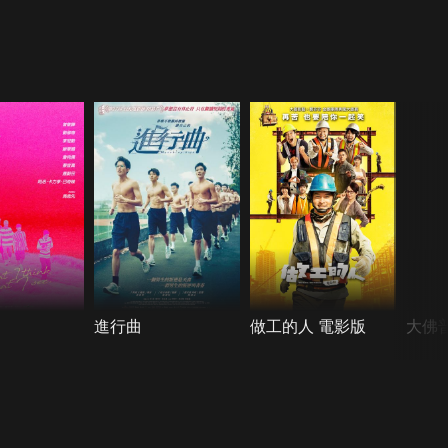
進行曲
做工的人 電影版
大佛