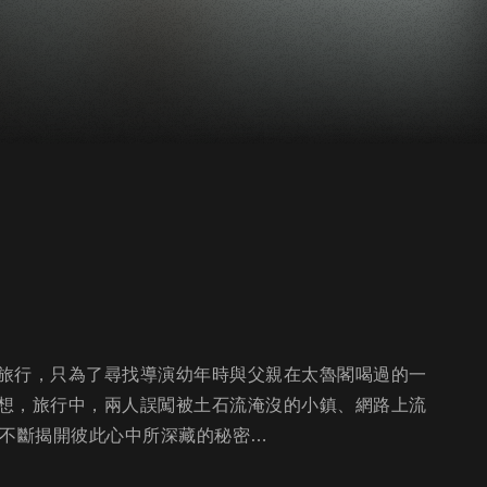
旅行，只為了尋找導演幼年時與父親在太魯閣喝過的一
想，旅行中，兩人誤闖被土石流淹沒的小鎮、網路上流
也不斷揭開彼此心中所深藏的秘密…