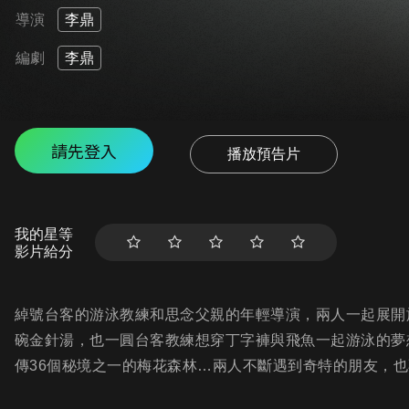
導演
李鼎
編劇
李鼎
請先登入
播放預告片
我的星等
影片給分
綽號台客的游泳教練和思念父親的年輕導演，兩人一起展開
碗金針湯，也一圓台客教練想穿丁字褲與飛魚一起游泳的夢
傳36個秘境之一的梅花森林…兩人不斷遇到奇特的朋友，