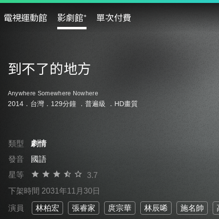
電視運動館
影劇館⁺
單次付費
到不了的地方
Anywhere Somewhere Nowhere
2014．台灣．129分鐘 ．
普遍級
．HD畫質
類型
劇情
發音
國語
星等
3.7
下架時間 2031年11月30日
演員
林柏宏
張睿家
庹宗華
林辰唏
施名帥