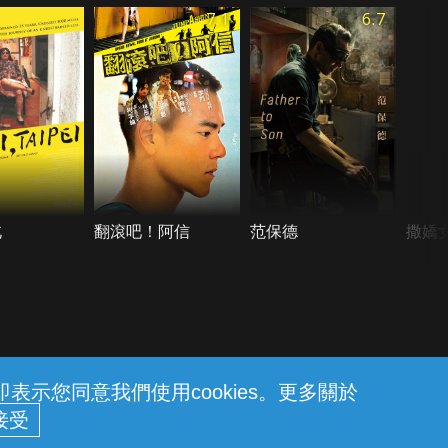
7.1
6.7
北
翻滾吧！阿信
范保德
撒嬌
示您同意我們使用cookies。更多關於