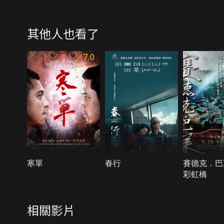
其他人也看了
7.0
寒單
春行
賽德克．巴
彩虹橋
相關影片