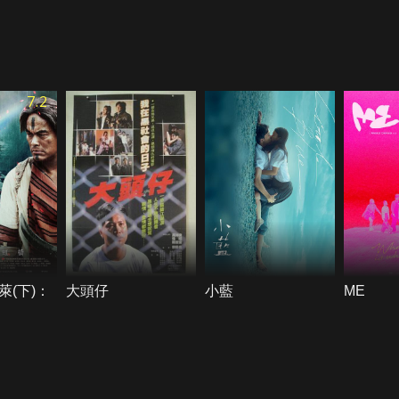
7.2
萊(下)：
大頭仔
小藍
ME