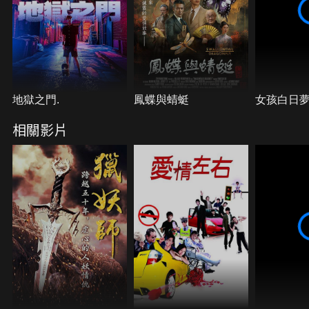
地獄之門.
鳳蝶與蜻蜓
女孩白日
相關影片