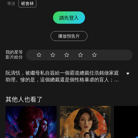
褚會林
導演
請先登入
播放預告片
我的星等
影片給分
阮清恬，被繼母私自簽給一個霸道總裁任浩銘做家庭
助理。慘的是，這個總裁還是個性格暴虐的盲人；更
慘的是，阮清恬還跟這人有很深的過結！阮清恬被迫
留在任浩銘身邊，深受任浩銘的折磨！命運之神眷顧
其他人也看了
善良的阮清恬，在日復一日的相處中，她和任浩銘相
愛了。然而，任浩銘通過手術恢復視力，並找阮清恬
結婚時，阮清恬卻被妹妹阮心心掉了包，結果任浩銘
和阮心心訂了婚。阮清恬只能暗中關心任浩銘，卻被
任浩銘當成了「狐狸精」，再次虐戀不斷。