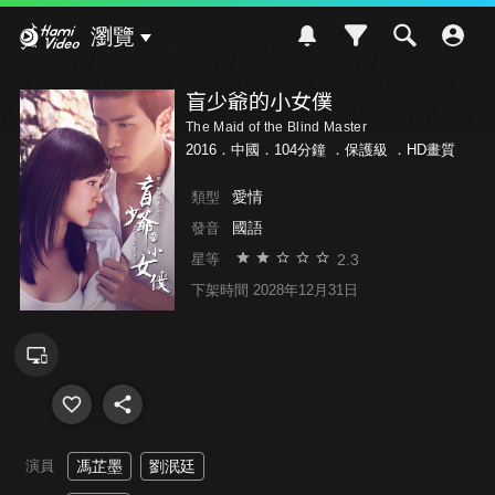
Hami Video
瀏覽
盲少爺的小女僕
The Maid of the Blind Master
2016．中國．104分鐘 ．
保護級
．HD畫質
愛情
類型
國語
發音
2.3
星等
下架時間 2028年12月31日
演員
馮芷墨
劉泯廷