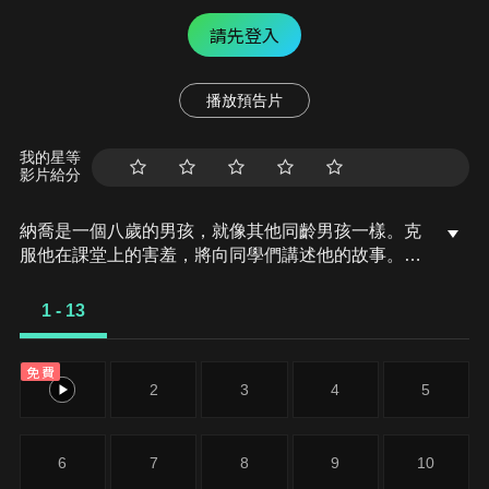
請先登入
播放預告片
我的星等
影片給分
納喬是一個八歲的男孩，就像其他同齡男孩一樣。克
服他在課堂上的害羞，將向同學們講述他的故事。納
喬發現自己搬到了新房子，有了新的環境、新學校和
新生活。對他和我們來說，冒險的第一章開始了。在
1 - 13
試圖適應他的處境時，就像地板上的床墊一樣不舒
服，他在第一個晚上都注意著所有房子裡的噪音和轉
免費
瞬即逝的陰影。這就是為什麼，隨著他的生活改變，
1
2
3
4
5
當五個怪物出現在他的房間中時，就像他一樣害怕，
這似乎不是發生在他身上最奇怪的事情。
6
7
8
9
10