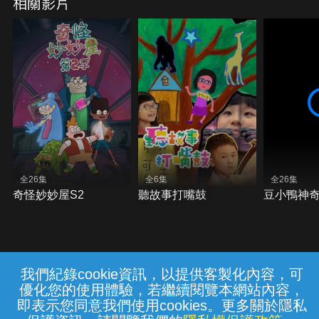
相關影片
全26集
全6集
全26集
奇怪妙妙屋S2
聽故事打嘴鼓
豆小鴨神
我們紀錄cookie資訊，以提供客製化內容，可
{{notifyMsg}}
優化您的使用體驗，若繼續閱覽本網站內容，
常見問題
線上客服
服務條款
隱私權保護
即表示您同意我們使用cookies。更多關於隱私