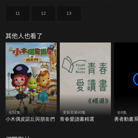
11
12
13
其他人也看了
全52集
更新至第40集
全6集
小木偶皮諾丘與朋友們
青春愛讀書精選
勇者動畫系