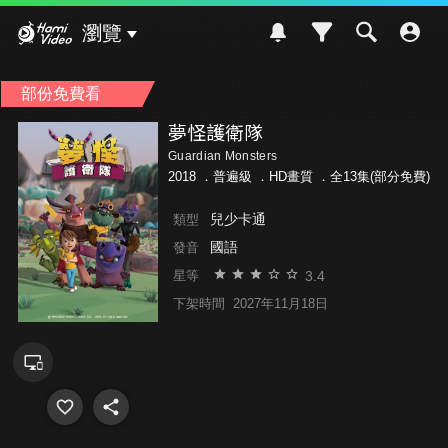
Hami Video
瀏覽
部份免費看
夢怪護衛隊
Guardian Monsters
2018 ．
普遍級
．HD畫質 ．全13集(部分免費)
兒少卡通
類型
國語
發音
3.4
星等
下架時間
2027年11月18日