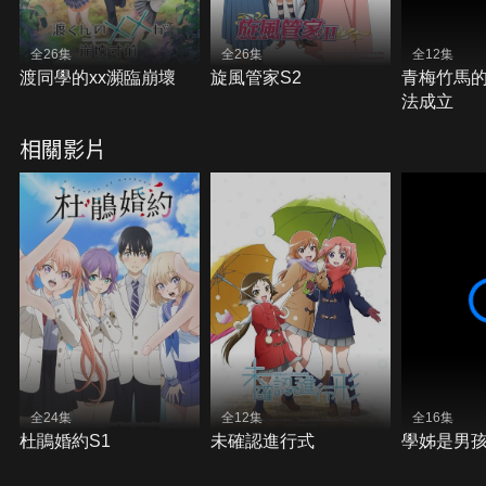
全26集
全26集
全12集
渡同學的xx瀕臨崩壞
旋風管家S2
青梅竹馬
法成立
相關影片
全24集
全12集
全16集
杜鵑婚約S1
未確認進行式
學姊是男