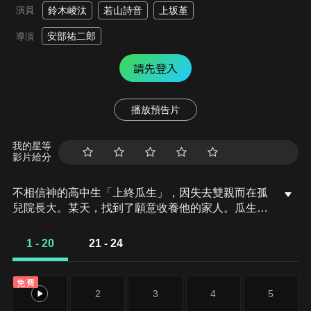
演員
鈴木崚汰
若山詩音
上坂堇
安部祐二郎
導演
請先登入
播放預告片
我的星等
影片給分
不相信神的高中生「上終瓜生」，因失去雙親而在孤
兒院長大。某天，找到了願意收養他的家人。瓜生以
考上京都大學醫學系為目標，本因有個能靜下來讀書
的環境而高興，但沒想到收養他的居然是神社。而
1 - 20
21 - 24
且，神社裡有「甘神夜重」、「甘神夕奈」、「甘神
朝姬」，跟他年齡相仿既有個性又可愛的巫女們，要
免費
跟他同住一個屋簷下。瓜生被這突如其來跟巫女三姊
1
2
3
4
5
妹的共同生活，掀起了各種大大小小的風波……。