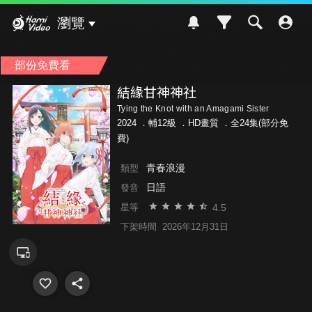
Hami Video
瀏覽
部份免費看
結緣甘神神社
Tying the Knot with an Amagami Sister
2024 ．
輔12級
．HD畫質 ．全24集(部分免
費)
青春浪漫
類型
日語
發音
4.5
星等
下架時間
2026年12月31日