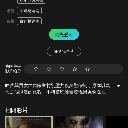
康納安瓦特曼
泰迪葛蓮南
導演
泰迪葛蓮南
編劇
請先登入
播放預告片
我的星等
影片給分
哈蕾與男友在自家鄉村別墅共度萬聖假期，原本以為
會是個浪漫的旅程，不料當晚哈蕾發現男友倒在地上
失去意識，突然之間一群蒙面怪人闖入，並強迫哈蕾
玩一場邪惡的遊戲。但這群蒙面入侵者萬萬沒想到，
相關影片
哈蕾冷酷的過去使她身懷絕技，也讓這場遊戲有了出
乎意料的結局…