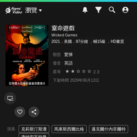
Hami Video
瀏覽
窒命遊戲
Wicked Games
2021．美國．87分鐘 ．
輔15級
．HD畫質
驚悚
類型
英語
發音
2.3
星等
下架時間 2029年06月12日
演員
克莉斯汀斯潘
馬庫斯西爾比格
邁克爾什內菲爾特