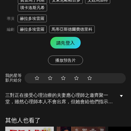
費雷馬丁內斯
安東尼歐帕古多
艾娃烏加特
璜卡洛斯凡希
赫拉多埃雷羅
導演
赫拉多埃雷羅
馬蒂亞斯德爾費德里科
編劇
請先登入
播放預告片
我的星等
影片給分
三對正在接受心理治療的夫妻應心理師之邀齊聚一
堂，雖然心理師本人不會出席，但她會給他們指示，
隨著一聲號角響起，六位主角逐漸披露各自婚姻中的
秘密，討論育兒、家務分配、金錢、嫉妒和性等問
其他人也看了
題，隨著真相層層揭開，故事最終迎來一個意想不到
且震撼的結局。
6.0