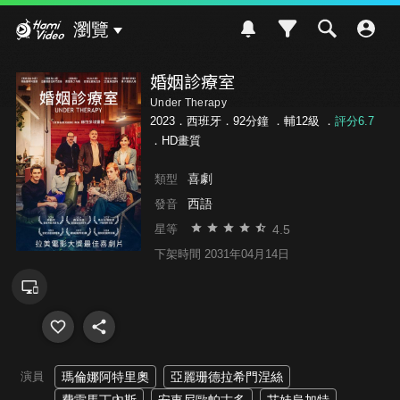
Hami Video
瀏覽
婚姻診療室
Under Therapy
2023．西班牙．92分鐘 ．
輔12級
．
評分6.7
．HD畫質
喜劇
類型
西語
發音
4.5
星等
下架時間 2031年04月14日
演員
瑪倫娜阿特里奧
亞麗珊德拉希門涅絲