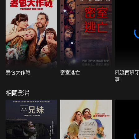
丟包大作戰
密室逃亡
風流西班
事
相關影片