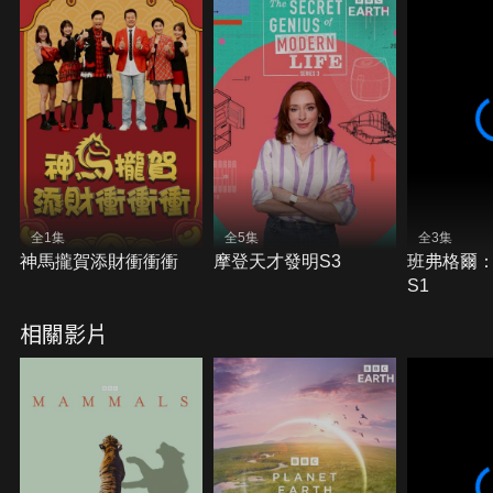
全1集
全5集
全3集
神馬攏賀添財衝衝衝
摩登天才發明S3
班弗格爾
S1
相關影片