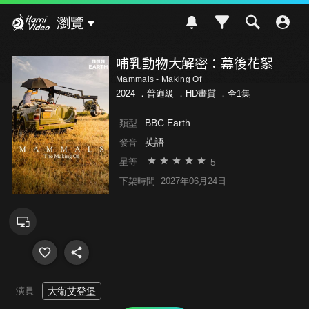
Hami Video
瀏覽
哺乳動物大解密：幕後花絮
Mammals - Making Of
2024 ．
普遍級
．HD畫質 ．全1集
BBC Earth
類型
英語
發音
5
星等
下架時間
2027年06月24日
演員
大衛艾登堡