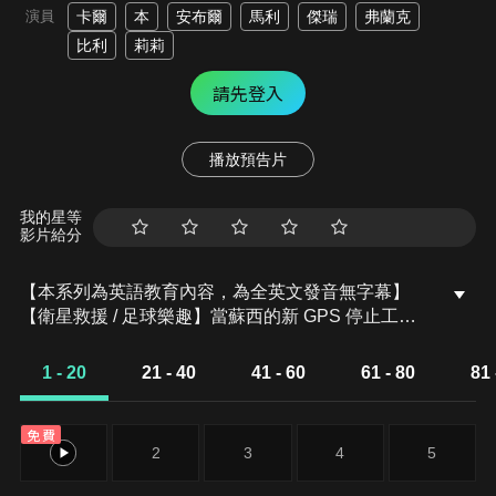
演員
卡爾
本
安布爾
馬利
傑瑞
弗蘭克
比利
莉莉
請先登入
播放預告片
我的星等
影片給分
【本系列為英語教育內容，為全英文發音無字幕】
【衛星救援 / 足球樂趣】當蘇西的新 GPS 停止工作
時，卡爾幫她找到了返回汽車城的路。
1 - 20
21 - 40
41 - 60
61 - 80
81 
免費
1
2
3
4
5