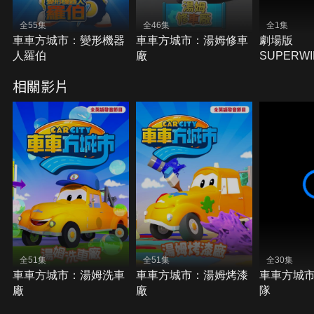
全55集
全46集
全1集
車車方城市：變形機器
車車方城市：湯姆修車
劇場版
人羅伯
廠
SUPERW
加速
相關影片
全51集
全51集
全30集
車車方城市：湯姆洗車
車車方城市：湯姆烤漆
車車方城
廠
廠
隊