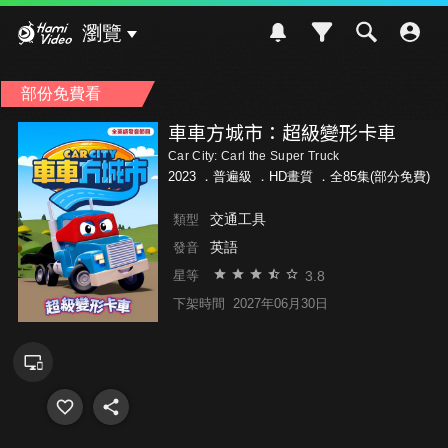
Hami Video
瀏覽
部份免費看
車車方城市：超級變形卡車
Car City: Carl the Super Truck
2023 ．
普遍級
．HD畫質 ．全85集(部分免費)
交通工具
類型
英語
發音
3.8
星等
下架時間
2027年06月30日