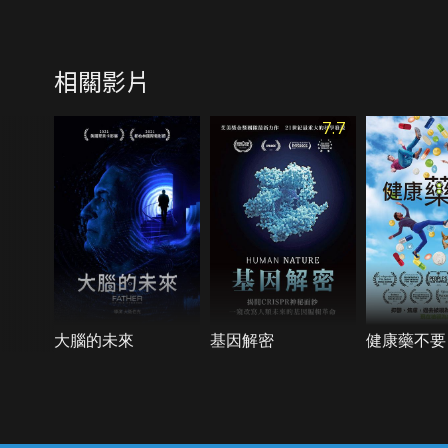
相關影片
7.7
大腦的未來
基因解密
健康藥不要
{{notifyMsg}}