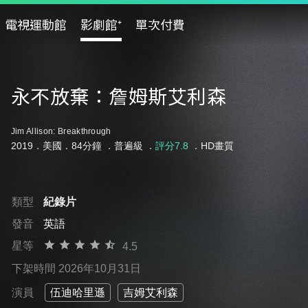
電視運動館
影劇館⁺
單次付費
永不放棄：詹姆斯艾利森
Jim Allison: Breakthrough
2019．美國．84分鐘 ．
普遍級
．
評分7.8
．HD畫質
類型
紀錄片
發音
英語
星等
4.5
下架時間 2026年10月31日
演員
伍迪哈里遜
吉姆艾利森