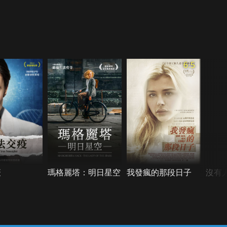
6.5
疫
瑪格麗塔：明日星空
我發瘋的那段日子
沒有