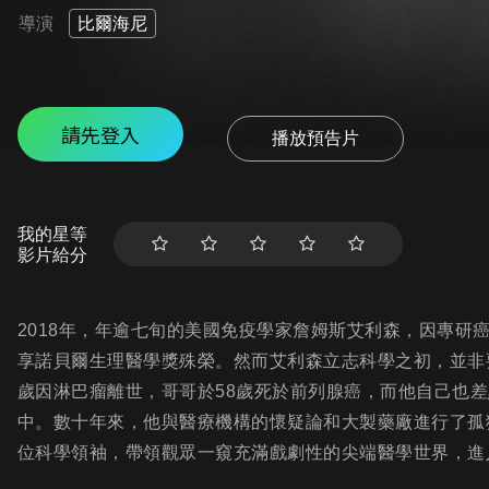
導演
比爾海尼
請先登入
播放預告片
我的星等
影片給分
2018年，年逾七旬的美國免疫學家詹姆斯艾利森，因專研
享諾貝爾生理醫學獎殊榮。然而艾利森立志科學之初，並非
歲因淋巴瘤離世，哥哥於58歲死於前列腺癌，而他自己也
中。數十年來，他與醫療機構的懷疑論和大製藥廠進行了孤
位科學領袖，帶領觀眾一窺充滿戲劇性的尖端醫學世界，進