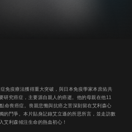
癌症免疫療法獲得重大突破，與日本免疫學家本庶佑共
要研究癌症，主要源自親人的癌逝。他的母親在他11
差點命喪癌症。喪親悲慟與抗癌之苦深刻留在艾利森心
獨的鬥爭。本片貼身記錄艾立遜的所思所言，並走訪數
入艾利森傾注生命的熱血初心！