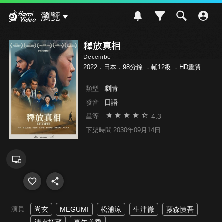
Hami Video
瀏覽
釋放真相
December
2022．日本．98分鐘 ．
輔12級
．HD畫質
劇情
類型
日語
發音
4.3
星等
下架時間 2030年09月14日
演員
尚玄
MEGUMI
松浦涼
生津徹
藤森慎吾