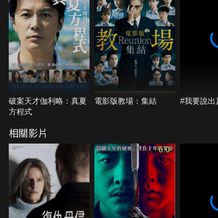
破案天才伽利略：真夏
電影版教場：集結
#我要說出
方程式
相關影片
6.0