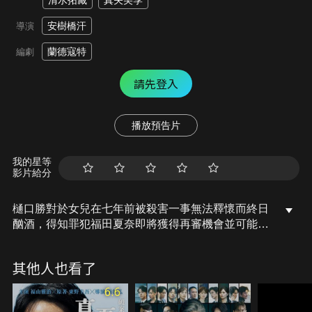
清水拓藏
真矢美季
安樹橋汗
導演
蘭德寇特
編劇
請先登入
播放預告片
我的星等
影片給分
樋口勝對於女兒在七年前被殺害一事無法釋懷而終日
酗酒，得知罪犯福田夏奈即將獲得再審機會並可能無
罪釋放後，他聯絡已再婚的前妻澄子，希望能一起配
合審理，審判期間，兩人舊情復燃引發一場婚外情，
其他人也看了
審判重新揭開舊傷疤，迫使雙方面對令人不安的真
相。
6.6