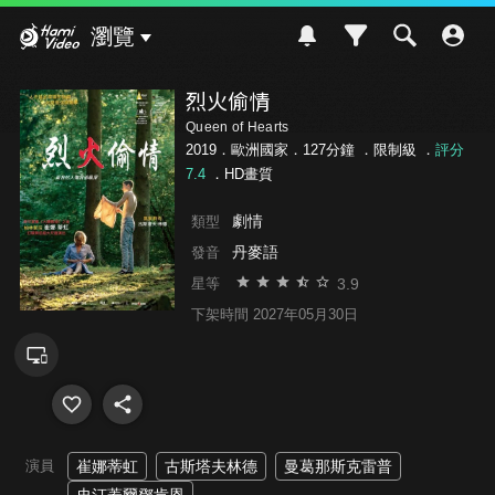
Hami Video
瀏覽
烈火偷情
Queen of Hearts
2019．歐洲國家．127分鐘 ．
限制級
．
評分
7.4
．HD畫質
劇情
類型
丹麥語
發音
3.9
星等
下架時間 2027年05月30日
演員
崔娜蒂虹
古斯塔夫林德
曼葛那斯克雷普