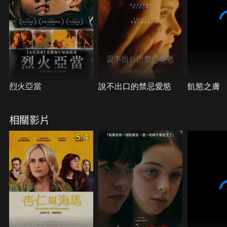
烈火亞當
說不出口的禁忌愛慾
飢慾之膚
相關影片
5.4