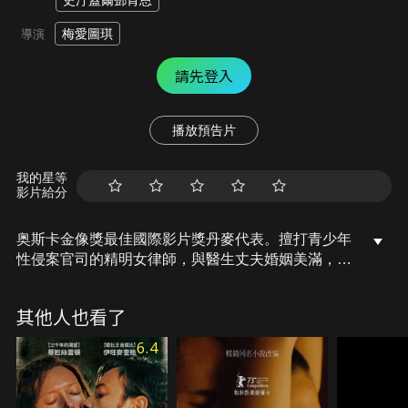
史汀蓋爾鄧肯恩
梅愛圖琪
導演
請先登入
播放預告片
我的星等
影片給分
奥斯卡金像獎最佳國際影片獎丹麥代表。擅打青少年
性侵案官司的精明女律師，與醫生丈夫婚姻美滿，事
業家庭盡在掌握，豈料丈夫與前妻所生的反叛兒子搬
來同住，令她措手不及。叢林深處的慾望被少年的青
其他人也看了
春怒火點燃，陷入不倫關係，一發不可收拾；不惜一
切犧牲樹苗以挽救森林，原來靈魂早已焚燒殆盡。
6.4