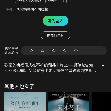
馬哈茂德艾薩拉
邦娜哈立德
阿穆賈德阿布阿拉拉
導演
請先登入
播放預告片
我的星等
影片給分
歡慶的祈福儀式在不祥的預兆中終止──男孩被告知
活不過20歲。父親離家出走；擔憂的母親獨力扶養男
孩，自此一身黑衣，為生來已被宣告死期的兒子哀
悼。死亡的陰影籠罩這一家，被笑稱「死亡之子」的
其他人也看了
男孩從小面對同儕的歧視，因著靈媒的一句話，生命
蒼涼無光。他恐懼接觸外界的事物、恐懼改變、恐懼
愛人。將滿20歲那一年，一位見識廣闊的攝影師，為
他帶來電影與音樂，一個豐沛的世界終於打開。