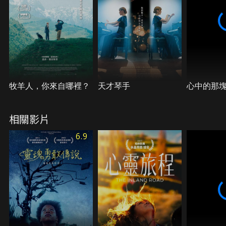
牧羊人，你來自哪裡？
天才琴手
心中的那
相關影片
6.9