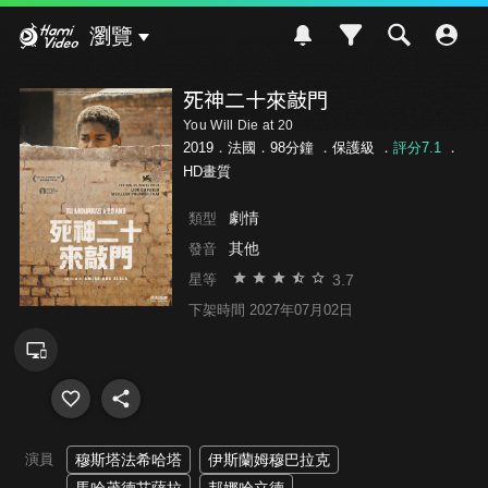
Hami Video
瀏覽
死神二十來敲門
You Will Die at 20
2019．法國．98分鐘 ．
保護級
．
評分7.1
．
HD畫質
劇情
類型
其他
發音
3.7
星等
下架時間 2027年07月02日
演員
穆斯塔法希哈塔
伊斯蘭姆穆巴拉克