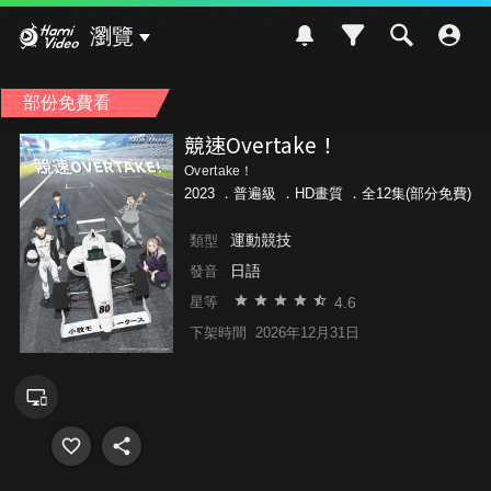
Hami Video
瀏覽
部份免費看
競速Overtake！
Overtake！
2023 ．
普遍級
．HD畫質 ．全12集(部分免費)
運動競技
類型
日語
發音
4.6
星等
下架時間
2026年12月31日