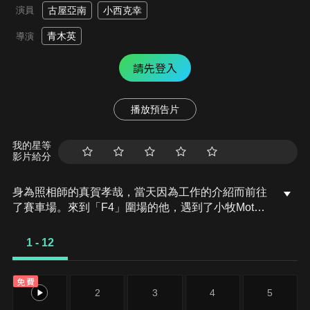
演員
古屋亞南
小西克幸
青木英
導演
請先登入
播放預告片
我的星等
影片給分
身為照相師的真賀孝哉，當天因為工作的介紹而前往
了賽車場。來到「F4」圍場的他，遇到了小牧Moters
的車手淺雛悠。孝哉對前往比賽的的悠說了聲「加
油」，但悠卻回應他說「我不需要任何人的支持」。
1 - 12
免費
1
2
3
4
5