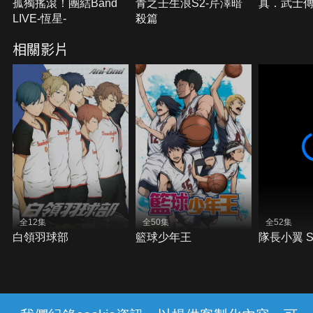
孤獨搖滾！團結Band
青之壬生浪S2-芹澤暗
真．武士傳Y
LIVE-恆星-
殺篇
相關影片
全12集
全50集
全52集
白領羽球部
籃球少年王
隊長小翼 Se