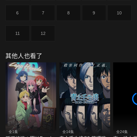
6
7
8
9
10
11
12
其他人也看了
全1集
全14集
全24集