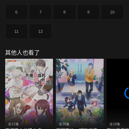
6
7
8
9
10
11
12
其他人也看了
全12集
全26集
全16集