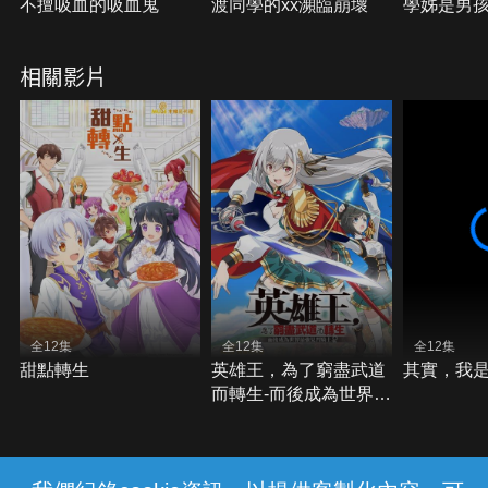
不擅吸血的吸血鬼
渡同學的xx瀕臨崩壞
學姊是男
相關影片
全12集
全12集
全12集
甜點轉生
英雄王，為了窮盡武道
其實，我
而轉生-而後成為世界最
強見習騎士