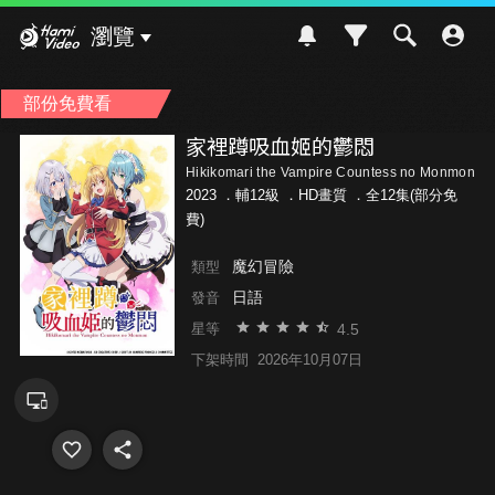
Hami Video
瀏覽
部份免費看
家裡蹲吸血姬的鬱悶
Hikikomari the Vampire Countess no Monmon
2023 ．
輔12級
．HD畫質 ．全12集(部分免
費)
魔幻冒險
類型
日語
發音
4.5
星等
下架時間
2026年10月07日