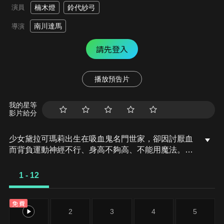
演員
楠木燈
鈴代紗弓
南川達馬
導演
請先登入
播放預告片
我的星等
影片給分
少女黛拉可瑪莉出生在吸血鬼名門世家，卻因討厭血
而背負運動神經不行、身高不夠高、不能用魔法。靠
著虛張聲勢和好運氣屢戰屢勝的可瑪莉，一部歡樂的
幻想故事誕生！
1 - 12
免費
1
2
3
4
5