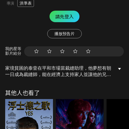
洪準表
導演
請先登入
播放預告片
我的星等
影片給分
家境貧困的泰壹在平和市場當裁縫助理，他夢想有朝
一日成為裁縫師，能在經濟上支持家人並讓他的兄弟
姐妹上學。當他辛勤工作成為裁縫師後，他發現年輕
女工拼命工作得到的薪水連一杯咖啡都買不起，甚至
其他人也看了
因為身處惡劣工作環境而吐血。22歲的泰壹決定為血
汗勞工發聲，義無反顧地為改善勞工待遇與環境而奉
獻生命！