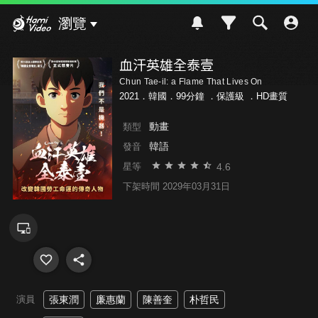
Hami Video
瀏覽
血汗英雄全泰壹
Chun Tae-il: a Flame That Lives On
2021．韓國．99分鐘 ．
保護級
．HD畫質
動畫
類型
韓語
發音
4.6
星等
下架時間 2029年03月31日
演員
張東潤
廉惠蘭
陳善奎
朴哲民