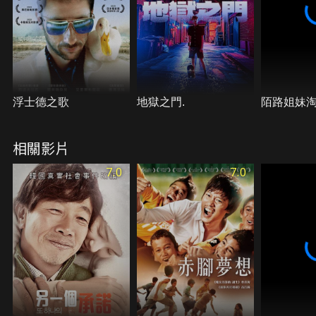
浮士德之歌
地獄之門.
陌路姐妹
相關影片
7.0
7.0