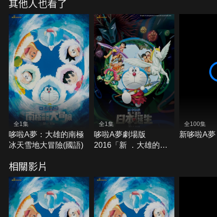
其他人也看了
全1集
全1集
全100集
哆啦A夢：大雄的南極
哆啦A夢劇場版
新哆啦A夢
冰天雪地大冒險(國語)
2016「新 ．大雄的日
本誕生」
相關影片