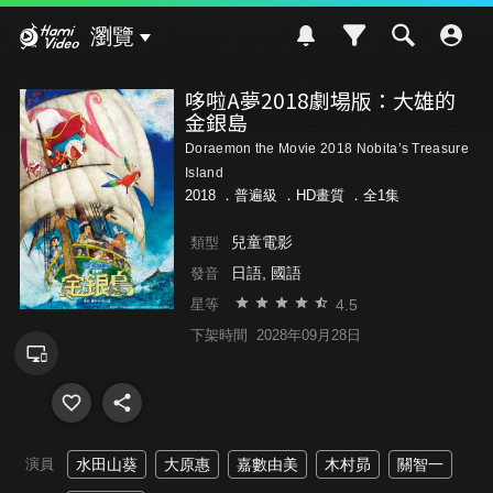
Hami Video
瀏覽
哆啦A夢2018劇場版：大雄的
金銀島
Doraemon the Movie 2018 Nobita’s Treasure
Island
2018 ．
普遍級
．HD畫質 ．全1集
兒童電影
類型
日語, 國語
發音
4.5
星等
下架時間
2028年09月28日
演員
水田山葵
大原惠
嘉數由美
木村昴
關智一