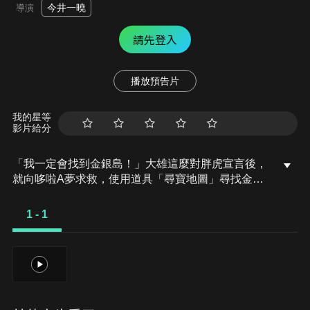
今井一曉
導演
請先登入
播放預告片
我的星等
影片給分
「我一定會找到金銀島！」大雄這麼對胖虎宣言後，
就向哆啦A夢求救，使用道具「尋寶地圖」尋找金銀
島。而地圖指示出來的位置，居然是太平洋上莫名冒
出來的新島嶼。大雄一行人搭著名為「大雄奧拉號」
1 - 1
的船前往金銀島，就在即將靠岸時，卻有海盜來襲！
面對突然現身的敵人，大雄他們陷入一陣苦戰，此時
靜香卻被抓到海盜船上了…
1