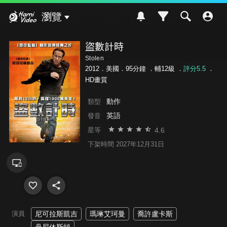
Hami Video
瀏覽
盜數計時
Stolen
2012．美國．95分鐘 ．
輔12級
．
評分5.5
．
HD畫質
動作
類型
英語
發音
4.6
星等
下架時間 2027年12月31日
演員
尼可拉斯凱吉
瑪琳艾珂曼
喬許盧卡斯