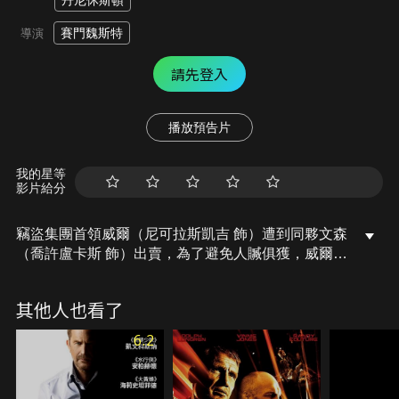
丹尼休斯頓
賽門魏斯特
導演
請先登入
播放預告片
我的星等
影片給分
竊盜集團首領威爾（尼可拉斯凱吉 飾）遭到同夥文森
（喬許盧卡斯 飾）出賣，為了避免人贓俱獲，威爾在
警方趕到之前，將偷來的1000萬美金銷毀。八年後，
出獄的威爾原本想金盆洗手，與女兒重新修補關係，
其他人也看了
才發現女兒遭到文森綁架。為了換回女兒，威爾必須
在12小時內，交出當年的1000萬美金……。
6.2