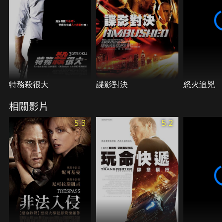
特務殺很大
諜影對決
怒火追兇
相關影片
5.3
5.2