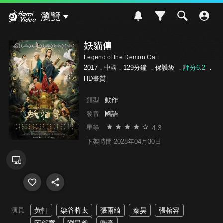
Hami Video
瀏覽
妖貓傳
Legend of the Demon Cat
2017．中國．129分鐘 ．
保護級
．
評分6.2
．
HD畫質
動作
類型
國語
發音
4.3
星等
下架時間 2028年04月30日
演員
黃軒
染谷將太
張雨綺
秦昊
張榕容