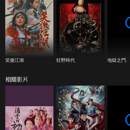
笑傲江湖
狂野時代
地獄之門.
相關影片
5.7