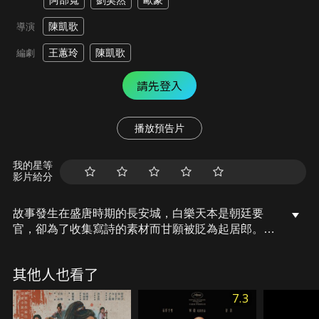
阿部寬
劉昊然
歐豪
陳凱歌
導演
王蕙玲
陳凱歌
編劇
請先登入
播放預告片
我的星等
影片給分
故事發生在盛唐時期的長安城，白樂天本是朝廷要
官，卻為了收集寫詩的素材而甘願被貶為起居郎。長
安城內連連發生離奇的死亡事件，就連當今聖上也難
逃厄運離奇身亡，這一切都和一隻神出鬼沒的妖貓有
其他人也看了
關。日本僧人空海本為了替皇帝解咒遠渡重洋而來，
卻和白樂天意氣相投，兩人決心攜手調查案件真相。
7.3