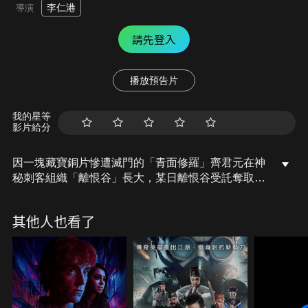
李仁港
導演
請先登入
播放預告片
我的星等
影片給分
因一塊藏寶銅片慘遭滅門的「青面修羅」齊君元在神
秘刺客組織「離恨谷」長大，某日離恨谷受託奪取藏
寶銅片，谷主卻不派齊君元追查，他決意復仇，不惜
叛谷暗中調查血案。消失多年的銅片為何再現？面對
其他人也看了
各路高手追殺、捲入兩國鬥爭，齊君元更發現自己身
陷一個「局」，設局者是何方神聖？神秘委託人是何
許人也？