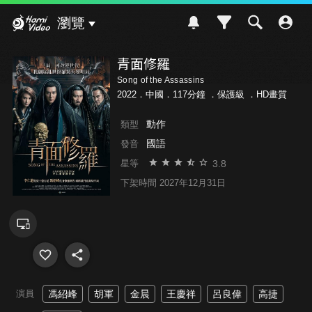
Hami Video
瀏覽
青面修羅
Song of the Assassins
2022．中國．117分鐘 ．
保護級
．HD畫質
動作
類型
國語
發音
3.8
星等
下架時間 2027年12月31日
演員
馮紹峰
胡軍
金晨
王慶祥
呂良偉
高捷