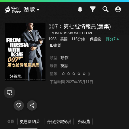
Hami Video
瀏覽
007：第七號情報員(續集)
FROM RUSSIA WITH LOVE
1963．英國．115分鐘 ．
保護級
．
評分7.4
．
HD畫質
動作
類型
英語
發音
0
星等
好萊塢
下架時間 2027年05月11日
演員
史恩康納萊
丹妮拉碧安琪
勞勃蕭