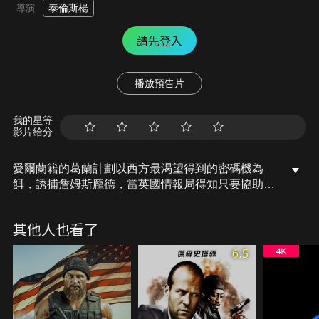
泰倫斯楊
導演
請先登入
播放預告片
我的星等
影片給分
愛爾蘭籍的葛蘭計劃以西方最渴望得到的密碼機為
餌，誘捕詹姆斯龐德，當英國情報局得知只要協助俄
籍女郎羅曼諾娃投奔自由西方時，即可獲得密碼機，
於是派出龐德，龐德該如何達成這項艱險的任務…
其他人也看了
6.5