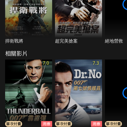
捍衛戰將
超完美搶案
絕地營救
相關影片
7.0
7.3