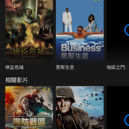
次要犧牲自己…
俠盜危城
黑幫生意
地獄之門.
相關影片
6.1