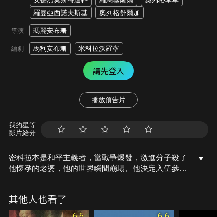
安德烈莫斯特連科
羅馬塞薩爾
奧列格卓卓
羅曼亞西諾夫斯基
奧列格舒爾加
瑪麗安布珊
導演
馬利安布珊
米科拉沃羅寧
編劇
請先登入
播放預告片
我的星等
影片給分
密科拉本是和平主義者，當戰爭爆發，激進分子殺了
他懷孕的老婆，他的世界瞬間崩塌。他決定入伍參加
狙擊連。當他遇見殺害妻子的兇手時，想要殲滅敵
軍…經過一番對戰，最後他被自己的指導員從生死邊
其他人也看了
緣救出，指導員卻因此不幸身亡。這件事讓他深感內
疚，當他再度接到新任務的通知時，而他也準備好這
6.6
6.6