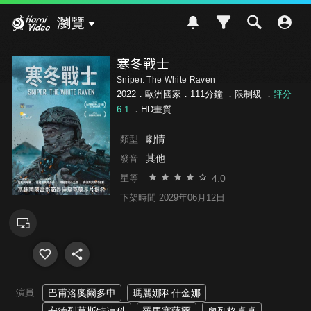
Hami Video
瀏覽
寒冬戰士
Sniper. The White Raven
2022．歐洲國家．111分鐘 ．
限制級
．
評分
6.1
．HD畫質
劇情
類型
其他
發音
4.0
星等
下架時間 2029年06月12日
演員
巴甫洛奧爾多申
瑪麗娜科什金娜