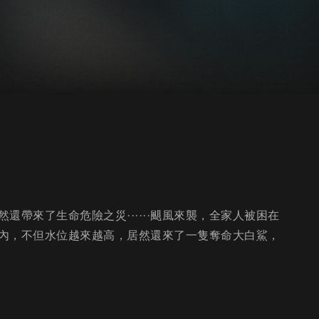
帶來了生命危險之災······颶風來襲，全家人被困在
內，不但水位越來越高，居然還來了一隻奪命大白鯊，