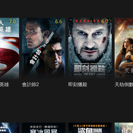
7.0
6.6
6.7
英雄
會計師2
即刻獵殺
天劫倒