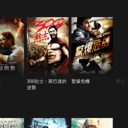
6.3
7.6
數
300壯士：斯巴達的
驚爆危機
私家
逆襲