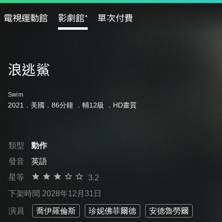
電視運動館
影劇館⁺
單次付費
浪逃鯊
Swim
2021．美國．86分鐘 ．
輔12級
．HD畫質
類型
動作
發音
英語
星等
3.2
下架時間 2028年12月31日
演員
喬伊羅倫斯
珍妮佛菲爾德
安德魯勞爾