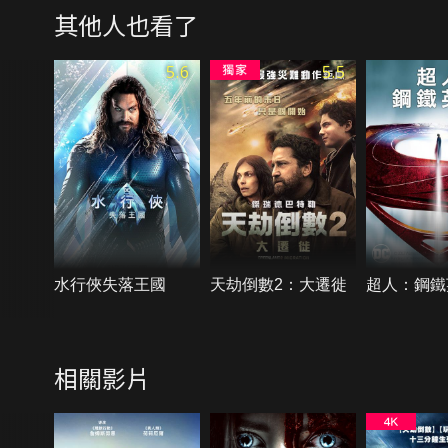
其他人也看了
5.6
5.5
水行俠失落王國
天劫倒數2：大遷徙
超人：鋼鐵
相關影片