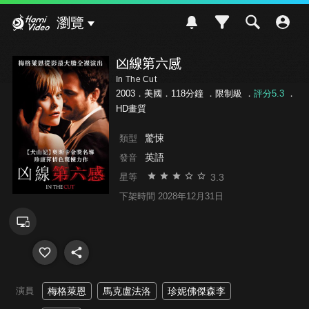
Hami Video
瀏覽
凶線第六感
In The Cut
2003．美國．118分鐘 ．
限制級
．
評分5.3
．
HD畫質
驚悚
類型
英語
發音
3.3
星等
下架時間 2028年12月31日
演員
梅格萊恩
馬克盧法洛
珍妮佛傑森李