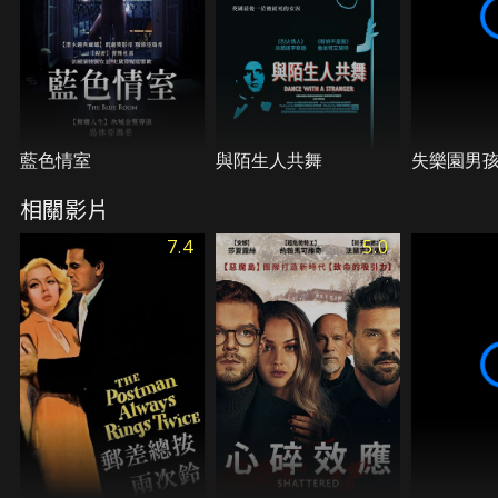
藍色情室
與陌生人共舞
失樂園男
相關影片
7.4
5.0