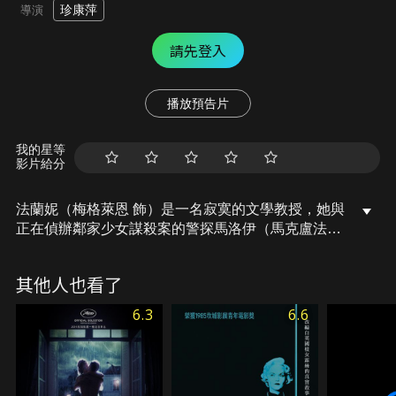
珍康萍
導演
請先登入
播放預告片
我的星等
影片給分
法蘭妮（梅格萊恩 飾）是一名寂寞的文學教授，她與
正在偵辦鄰家少女謀殺案的警探馬洛伊（馬克盧法洛
飾）有段不可告人的男女關係。然而，隨著兩人關係
的進展，法蘭妮開始懷疑殺害女子的兇手就是馬洛
其他人也看了
伊.....。
6.3
6.6