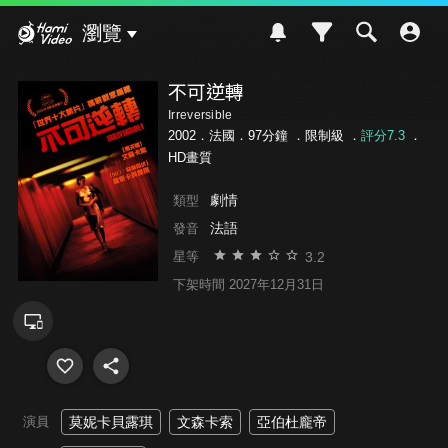
Hami Video
瀏覽
不可逆轉
Irreversible
2002．法國．97分鐘 ．
限制級
．
評分7.3
．
HD畫質
劇情
類型
法語
發音
3.2
星等
下架時間 2027年12月31日
演員
莫妮卡貝露琪
文森卡索
亞伯杜龐帝