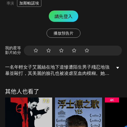
加斯帕諾埃
導演
請先登入
播放預告片
我的星等
影片給分
一名年輕女子艾麗絲在地下道慘遭陌生男子殘忍地強
暴並毆打，其美麗的臉孔也被凌虐至血肉模糊。她的
男友馬可斯和前男友皮耶得知消息後，怒不可遏的兩
人決定自己主持公道，展開一場怵目驚心的血腥復
其他人也看了
仇……。
7.0