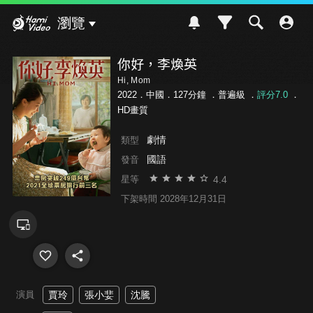
Hami Video
瀏覽
你好，李煥英
Hi, Mom
2022．中國．127分鐘 ．
普遍級
．
評分7.0
．
HD畫質
劇情
類型
國語
發音
4.4
星等
下架時間 2028年12月31日
演員
賈玲
張小婓
沈騰