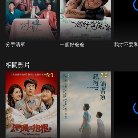
分手清單
一個好爸爸
我才不要
相關影片
5.3
7.0