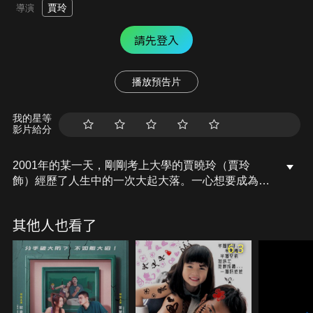
賈玲
導演
請先登入
播放預告片
我的星等
影片給分
2001年的某一天，剛剛考上大學的賈曉玲（賈玲
飾）經歷了人生中的一次大起大落。一心想要成為母
親驕傲的她卻因母親突遭嚴重意外，而悲痛萬分。在
賈曉玲情緒崩潰的狀態下，竟意外的回到了1981年，
其他人也看了
並與年輕的母親李煥英（張小斐 飾）相遇，二人形影
不離，宛如閨蜜。與此同時，也結識了一群天真善良
6.3
的好朋友。曉玲以為來到了這片「廣闊天地」，她可
以憑借自己超前的思維，讓母親「大有作為」，但結
果卻讓曉玲感到意外……。