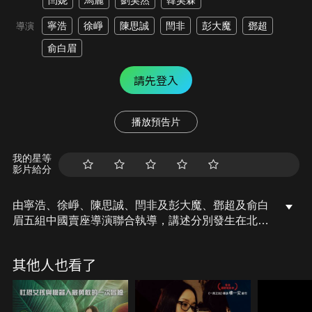
閆妮
馬麗
劉昊然
韓昊霖
寧浩
徐崢
陳思誠
閆非
彭大魔
鄧超
導演
俞白眉
請先登入
播放預告片
我的星等
影片給分
由寧浩、徐崢、陳思誠、閆非及彭大魔、鄧超及俞白
眉五組中國賣座導演聯合執導，講述分別發生在北
京、貴州、浙江、陝西、遼寧五個地方，五段有笑有
淚的家鄉故事。
其他人也看了