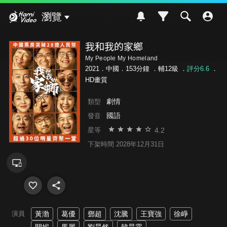
Hami Video
瀏覽
我和我的家鄉
My People My Homeland
2021．中國．153分鐘 ．
輔12級
．
評分6.6
．
HD畫質
劇情
類型
國語
發音
4.2
星等
下架時間 2028年12月31日
演員
黃渤
葛優
鄧超
沈騰
王寶強
徐崢