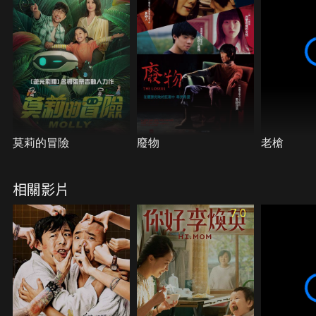
莫莉的冒險
廢物
老槍
相關影片
7.0