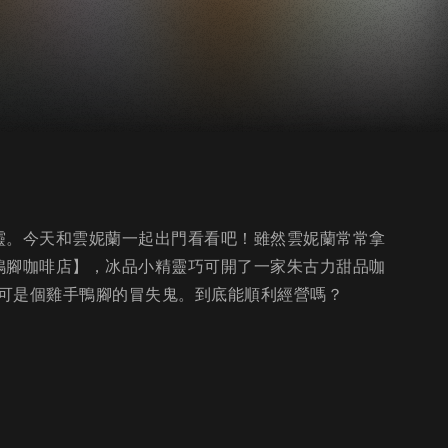
靈。今天和雲妮蘭一起出門看看吧！雖然雲妮蘭常常拿
鴨腳咖啡店】，冰品小精靈巧可開了一家朱古力甜品咖
可是個雞手鴨腳的冒失鬼。到底能順利經營嗎？