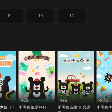
8
10
12
全2集
全8集
全10集
專輯《今
小黑啤華語兒歌
小黑啤玩臺灣 台語
小黑啤