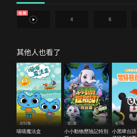
免費
2
4
6
其他人也看了
全52集
全1集
全3集
喵喵魔法盒
小小動物歷險記特別
小黑啤台語