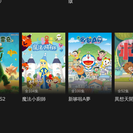
》
版
全104集
全100集
全52集
S2
魔法小廚師
新哆啦A夢
異想天