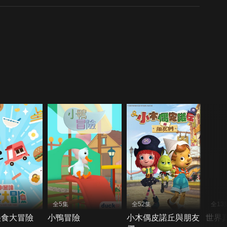
全5集
全52集
全13
美食大冒險
小鴨冒險
小木偶皮諾丘與朋友
世界