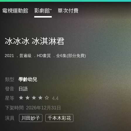
電視運動館
影劇館⁺
單次付費
冰冰冰 冰淇淋君
2021 ．
普遍級
．HD畫質 ．全6集(部分免費)
類型
學齡幼兒
發音
日語
星等
4.4
下架時間
2026年12月31日
演員
川田妙子
千本木彩花