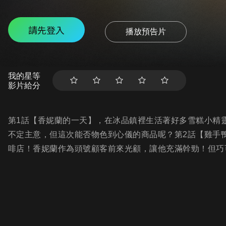
請先登入
播放預告片
我的星等
影片給分
第1話【香妮蘭的一天】，在冰品鎮裡生活著好多雪糕小精
不定主意，但這次能否物色到心儀的商品呢？第2話【雞手
啡店！香妮蘭作為頭號顧客前來光顧，讓他充滿幹勁！但巧