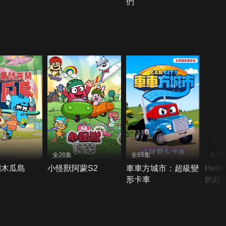
們
全26集
全85集
全5集
開木瓜島
小怪獸阿蒙S2
車車方城市：超級變
Hell
形卡車
的超