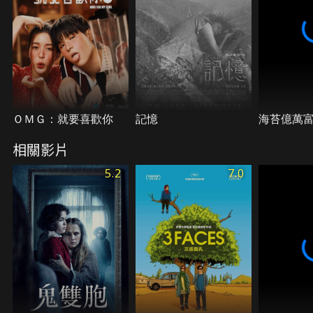
ＯＭＧ：就要喜歡你
記憶
海苔億萬
相關影片
5.2
7.0