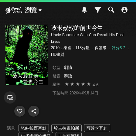
Hami Video
瀏覽
波米叔叔的前世今生
Uncle Boonmee Who Can Recall His Past
Lives
2010．泰國．113分鐘 ．
保護級
．
評分6.7
．
HD畫質
劇情
類型
泰語
發音
4.6
星等
下架時間 2026年09月14日
演員
塔納帕西塞默
珍吉拉龐帕斯
薩達卡瓦迪