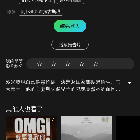
納塔卡阿帕伊旺
吉拉薩庫隆
阿比查邦韋拉古斯塔
導演
請先登入
播放預告片
我的星等
影片給分
波米發現自己罹患絕症，決定返回家鄉度過餘生。某
天夜裡，他的亡妻與失蹤兒子的鬼魂竟然不約而同地
出現了，妻子的鬼魂幽靜地陪著他吃晚餐，失蹤的兒
子也以紅眼猩猩精靈的形貌來探望他。彷彿是要送他
其他人也看了
最後一程…波米希望找到原因，穿越森林被牽引到一
個洞窟，幾千年前有位悲傷公主，曾在這獻身給湖中
6.7
6.5
的一尾魚…