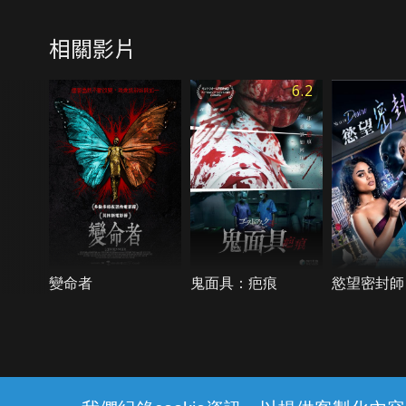
相關影片
6.2
變命者
鬼面具：疤痕
慾望密封師
{{notifyMsg}}