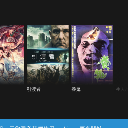
引渡者
養鬼
生人