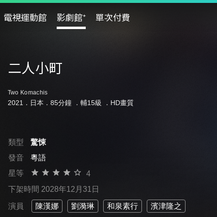
電視運動館
影劇館⁺
單次付費
二人小町
Two Komachis
2021．日本．85分鐘 ．
輔15級
．HD畫質
類型
驚悚
發音
粵語
星等
4
下架時間 2028年12月31日
演員
陳漢娜
劉漪琳
和泉素行
濱津隆之