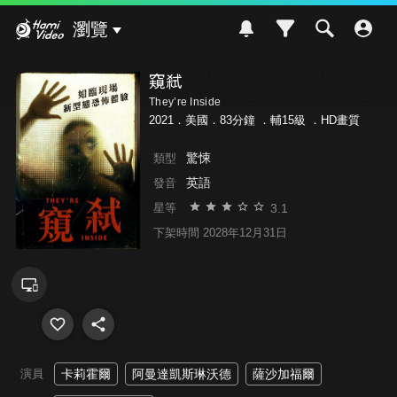
Hami Video
瀏覽
窺弒
They’re Inside
2021．美國．83分鐘 ．
輔15級
．HD畫質
驚悚
類型
英語
發音
3.1
星等
下架時間 2028年12月31日
演員
卡莉霍爾
阿曼達凱斯琳沃德
薩沙加福爾