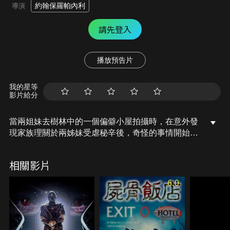
約翰保羅帕內利
導演
請先登入
播放預告片
我的星等
影片給分
當兩姐妹去樹林中的一個偏僻小屋拍攝時，在意外發
現家族理關於兩姊妹受虐秘辛後，奇怪的事情開始發
生，她們必須同時逃脫神秘蒙面人的騷擾，同時面對
自己不願承認的過去…
相關影片
6.0