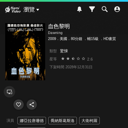
Hami Video
瀏覽
血色黎明
Dawning
2009．美國．80分鐘 ．
輔15級
．HD畫質
驚悚
類型
2.6
星等
下架時間 2028年12月31日
演員
娜亞拉唐珊德
喬納斯葛斯洛
大衛柯羅