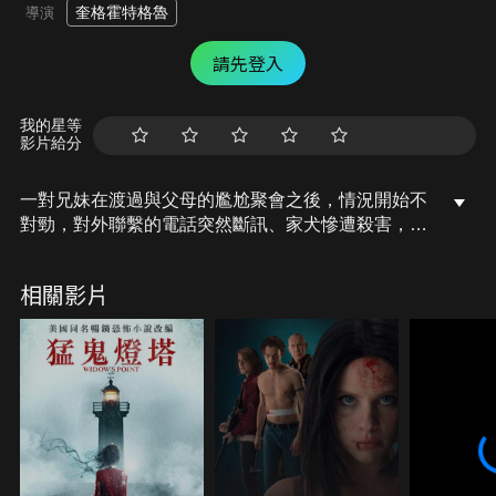
奎格霍特格魯
導演
請先登入
我的星等
影片給分
一對兄妹在渡過與父母的尷尬聚會之後，情況開始不
對勁，對外聯繫的電話突然斷訊、家犬慘遭殺害，並
驚覺屋外有股神秘力量正在試圖入侵，氣氛詭異至
極……面對一名持槍闖入的陌生人，宣稱自己是來解
相關影片
救大家的同時，逃走和相信將成為死亡降臨前的恐怖
二選一！