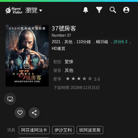
Hami Video
瀏覽
37號房客
Number 37
2021．其他．110分鐘 ．
輔15級
．
評分6.3
．
HD畫質
驚悚
類型
其他
發音
3.6
星等
下架時間 2028年12月31日
演員
阿芬達阿法卡
伊沙艾利
班阿波里斯