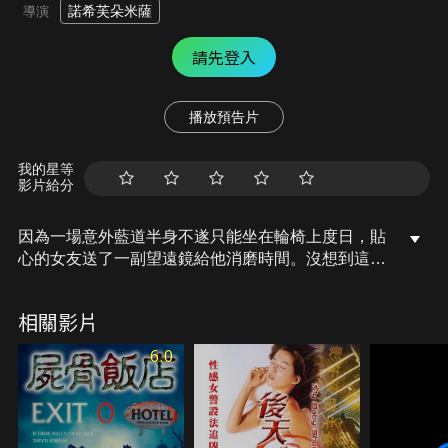
諾希芙朵米薩
導演
請先登入
播放預告片
我的星等
影片給分
因為一場意外藍道半身不遂只能坐在輪椅上度日，貼
心的女友送了一副望遠鏡給他消磨時間。沒想到這副
望遠鏡，讓他看到了不該看到的事情。於是藍道在自
家的公寓中開始策劃一起神不知鬼不覺的勒索行動，
相關影片
想藉此機會還清自己的債務，不料卻一發不可收拾…
6.0