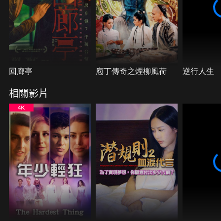
回廊亭
庖丁傳奇之煙柳風荷
逆行人生
相關影片