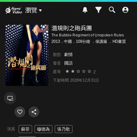
Hami Video
瀏覽
潛規則之砲兵團
The Bubble Regiment of Unspoken Rules
2013．中國．109分鐘 ．
保護級
．HD畫質
劇情
類型
國語
發音
2
星等
下架時間 2028年12月31日
演員
蘇菲
穆德為
張乃歌