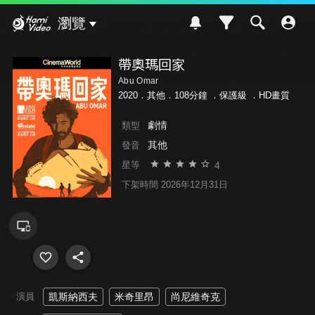
Hami Video
瀏覽
帶奧瑪回家
Abu Omar
2020．其他．108分鐘 ．
保護級
．HD畫質
劇情
類型
其他
發音
4
星等
下架時間 2026年12月31日
演員
凱斯納西夫
米奇里昂
尚尼維奇克