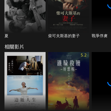
夏
柴可夫斯基的妻子
戰爭俘虜
相關影片
5.2