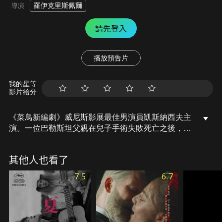
羅伊克里斯佩爾
導演
請先登入
播放預告片
我的星等
影片給分
《菜鳥新編劇》威尼斯影展最佳男演員凱斯納西夫主
演。一位巴勒斯坦父親在兒子手術失敗死亡之後，帶
著孩子的遺體穿越以色列邊境，途中遇到一名懷孕的
以色列婦女，了解其遭遇後，決定不惜一切代價幫助
其他人也看了
他。在這段短暫的旅程中，兩個孤獨的靈魂彼此作
伴。
7.5
6.7