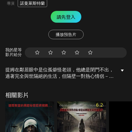
諾曼萊斯特蘭
導演
請先登入
播放預告片
我的星等
影片給分
提姆在鄰居眼中是位孤僻怪老頭，他總是閉門不出，
過著完全與世隔絕的生活，但隔壁一對熱心情侶－尼
克和瓊仍常常來探訪他，幫忙採買生活用品。某天，
提姆收到房子法拍通知書，他的周遭也開始陸續出現
相關影片
許多無法解釋的可怕事件，尼克和瓊亦被捲入其中，
而他們發現所有的靈異現象都出現在提姆入睡之後…
6.2