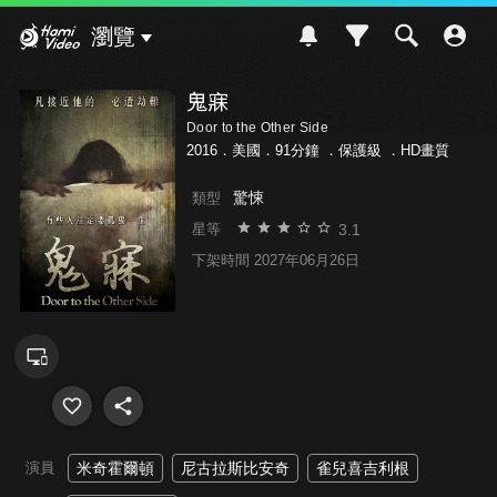
Hami Video
瀏覽
鬼寐
Door to the Other Side
2016．美國．91分鐘 ．
保護級
．HD畫質
驚悚
類型
3.1
星等
下架時間 2027年06月26日
演員
米奇霍爾頓
尼古拉斯比安奇
雀兒喜吉利根