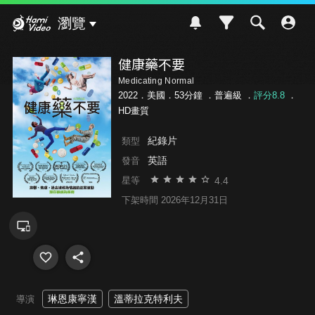
Hami Video
瀏覽
健康藥不要
Medicating Normal
2022．美國．53分鐘 ．
普遍級
．
評分8.8
．
HD畫質
紀錄片
類型
英語
發音
4.4
星等
下架時間 2026年12月31日
琳恩康寧漢
溫蒂拉克特利夫
導演