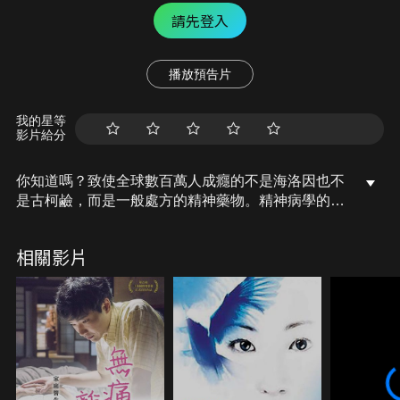
請先登入
播放預告片
我的星等
影片給分
你知道嗎？致使全球數百萬人成癮的不是海洛因也不
是古柯鹼，而是一般處方的精神藥物。精神病學的定
義已經被濫用，以至於過多的人口比例被定義為患有
精神障礙。全美有五分之一的人每天都在服用精神藥
相關影片
物，雖然這些藥物在短期內可以有效緩解病症，但是
製藥公司對醫生及患者隱瞞了長期服用可能帶來的嚴
重副作用，除了藥物成癮還可能致殘甚至是致命。本
片訪問了全美五位深受其害的患者，他們的生活在興
奮劑與鎮靜劑的擺盪下分崩離析。此外，邀請來自國
際的專家、教授、精神科醫生，解密一連串的試驗以
及製藥產業一昧隱惡揚善的「行銷」手法。