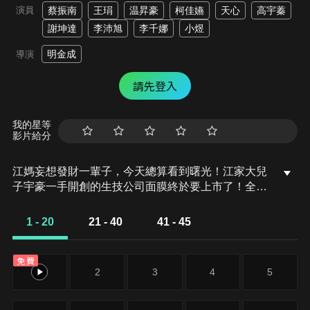
演員
蔡振南
王琄
温昇豪
柯佳嬿
天心
高宇蓁
謝坤達
李沛旭
李千娜
小煜
明金成
導演
請先登入
我的星等
影片給分
江媽妄想發財一輩子，今天總算看到曙光！江家大兒
子宇豪一手開創的生技公司面膜終於要上市了！全國
最大美妝通路薇爾康，甚至一口氣買下全部的面膜！
宇豪的老婆錦華為了實現發財美夢，向來斤斤計較的
1 - 20
21 - 40
41 - 45
她，竟然點頭答應當宇豪貸款的保證人！不過此舉也
讓江爸憂心忡忡，深怕會家裡會因此埋下一顆危險未
免費
爆彈…
1
2
3
4
5