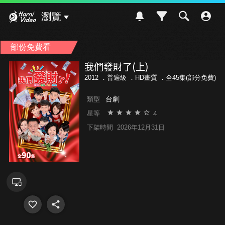
Hami Video
瀏覽
部份免費看
我們發財了(上)
2012 ．
普遍級
．HD畫質 ．全45集(部分免費)
台劇
類型
4
星等
下架時間
2026年12月31日