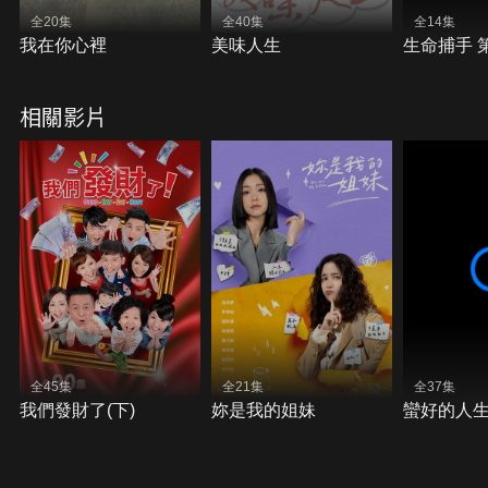
全20集
全40集
全14集
我在你心裡
美味人生
生命捕手 
相關影片
全45集
全21集
全37集
我們發財了(下)
妳是我的姐妹
蠻好的人