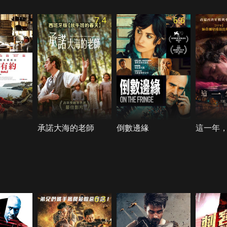
7.4
6.6
承諾大海的老師
倒數邊緣
這一年
6.3