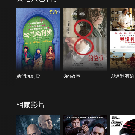
5.8
她們玩到掛
8的故事
與達利有約
相關影片