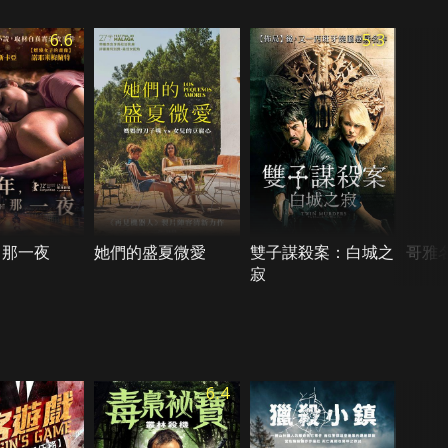
6.6
5.3
，那一夜
她們的盛夏微愛
雙子謀殺案：白城之
哥雅
寂
6.4