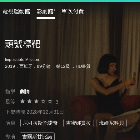
電視運動館
影劇館⁺
單次付費
頭號標靶
Impossible Mission
2019．西班牙．89分鐘 ．
輔12級
．HD畫質
類型
劇情
星等
3
下架時間 2028年12月31日
演員
尼可拉斯托諾奇
吉蜜娜賈拉
班維尼科貝
導演
吉爾斯甘比諾